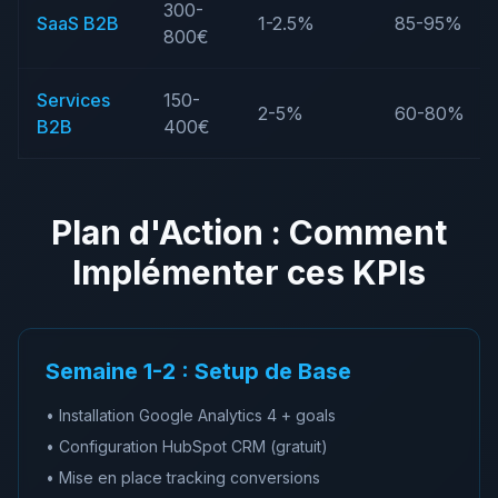
300-
SaaS B2B
1-2.5%
85-95%
800€
Services
150-
2-5%
60-80%
B2B
400€
Plan d'Action : Comment
Implémenter ces KPIs
Semaine 1-2 : Setup de Base
• Installation Google Analytics 4 + goals
• Configuration HubSpot CRM (gratuit)
• Mise en place tracking conversions